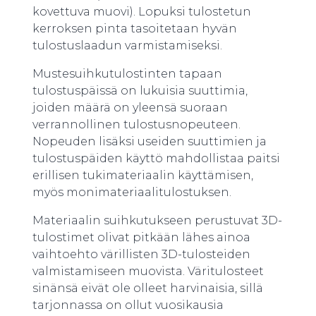
kovettuva muovi). Lopuksi tulostetun
kerroksen pinta tasoitetaan hyvän
tulostuslaadun varmistamiseksi.
Mustesuihkutulostinten tapaan
tulostuspäissä on lukuisia suuttimia,
joiden määrä on yleensä suoraan
verrannollinen tulostusnopeuteen.
Nopeuden lisäksi useiden suuttimien ja
tulostuspäiden käyttö mahdollistaa paitsi
erillisen tukimateriaalin käyttämisen,
myös monimateriaalitulostuksen.
Materiaalin suihkutukseen perustuvat 3D-
tulostimet olivat pitkään lähes ainoa
vaihtoehto värillisten 3D-tulosteiden
valmistamiseen muovista. Väritulosteet
sinänsä eivät ole olleet harvinaisia, sillä
tarjonnassa on ollut vuosikausia