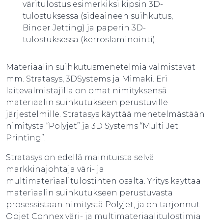
väritulostus esimerkiksi kipsin 3D-
tulostuksessa (sideaineen suihkutus,
Binder Jetting) ja paperin 3D-
tulostuksessa (kerroslaminointi).
Materiaalin suihkutusmenetelmiä valmistavat
mm. Stratasys, 3DSystems ja Mimaki. Eri
laitevalmistajilla on omat nimityksensä
materiaalin suihkutukseen perustuville
järjestelmille. Stratasys käyttää menetelmästään
nimitystä “Polyjet” ja 3D Systems “Multi Jet
Printing”.
Stratasys on edellä mainituista selvä
markkinajohtaja väri- ja
multimateriaalitulostinten osalta. Yritys käyttää
materiaalin suihkutukseen perustuvasta
prosessistaan nimitystä Polyjet, ja on tarjonnut
Objet Connex väri- ja multimateriaalitulostimia