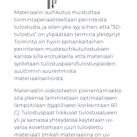
Materiaalin suihkutus muistuttaa
toimintaperiaatteeltaan perinteistä
tulostusta, ja siten yksi syy siihen, että “3D-
tulostus” on ylipäätään terminä yleistynyt.
Toiminta on hyvin samankaltainen
perinteisen mustesuihkutulostuksen
kanssa sillä erotuksella, että materiaali
syötetään tulostuspään/tulostuspäiden
suuttimiin suuremmista
materiaalisäiliöistä.
Materiaalin viskositeetin pienentämiseksi
sitä yleensä lämmitetään optimaaliseen
lämpötilaan (tyypillisesti korkeintaan 60
C). Tulostuspäät liikkuvat tulostusalueen
yli ja samassa yhteydessä käytetään uv-
valoa kovettamaan juuri tulostettu
materiaali (mikäli materiaalina on uv-