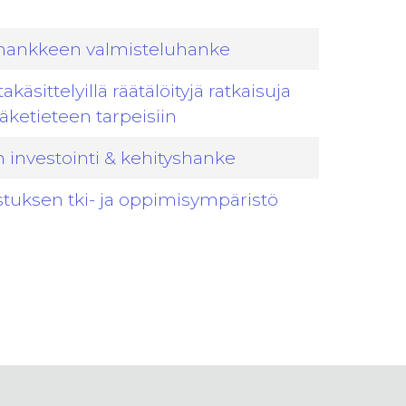
shankkeen valmisteluhanke
akäsittelyillä räätälöityjä ratkaisuja
äketieteen tarpeisiin
 investointi & kehityshanke
stuksen tki- ja oppimisympäristö