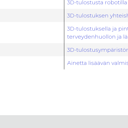
3D-tulostusta robotilla
3D-tulostuksen yhtei
3D-tulostuksella ja pint
terveydenhuollon ja lä
3D-tulostusympäristön
Ainetta lisäävän valmi