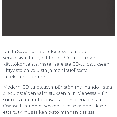
Näiltä Savonian 3D-tulostusympäristön
verkkosivuilta löydät tietoa 3D-tulostuksen
käyttökohteista, materiaaleista, 3D-tulostukseen
liittyvistä palveluista ja monipuolisesta
laitekannastamme.
Moderni 3D-tulostusympäristömme mahdollistaa
3D-tulosteiden valmistuksen niin pienessä kuin
suuressakin mittakaavassa eri materiaaleista.
Osaava tiimimme työskentelee sekä opetuksen
että tutkimus ja kehitystoiminnan parissa.