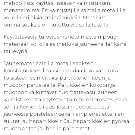
mahdollista käyttää lisäävän valmistuksen
menetelmissä. Eri valmistajilla samalla metallilla
voi olla erilaisia ominaisuuksia. Metallien
ominaisuuksia on kuvattu yleisellä tasolla.
Käytettävästä tulostusmenetelmästä riippuen
materiaali voi olla esimerkiksi jauheena, lankana
tai levynä.
Jauhemateriaaleilla metalliseoksen
koostumuksen lisäksi materiaalit voivat erota
toisistaan esimerkiksi partikkelien koon ja
muodon perusteella. Partikkelien kokoon ja
muotoon vaikuttavat huomattavasti jauheen
valmistuksessa käytetty atomisointiprosessi, sekä
sen jälkeinen siilaus, jossa muodostetusta
jauheesta poistetaan sekä liian pienet että liian
suuret jauhepartikkelit. Jauhepartikkelien pyöreä
muoto antaa jauheelle paremmat