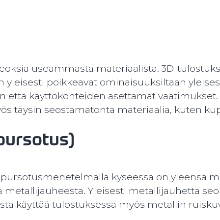
 seoksia useammasta materiaalista. 3D-tulostuk
 yleisesti poikkeavat ominaisuuksiltaan yleisest
 että käyttökohteiden asettamat vaatimukset. Joi
s täysin seostamatonta materiaalia, kuten kup
 pursotus)
n pursotusmenetelmällä kyseessä on yleensä ma
 metallijauheesta. Yleisesti metallijauhetta se
ta käyttää tulostuksessa myös metallin ruiskuv