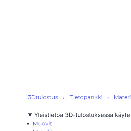
3Dtulostus
Tietopankki
Materi
Yleistietoa 3D-tulostuksessa käytet
Muovit