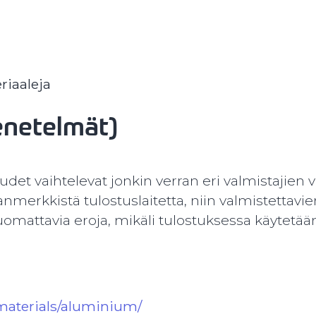
riaaleja
enetelmät)
et vaihtelevat jonkin verran eri valmistajien vä
anmerkkistä tulostuslaitetta, niin valmistettavi
uomattavia eroja, mikäli tulostuksessa käytetää
/materials/aluminium/