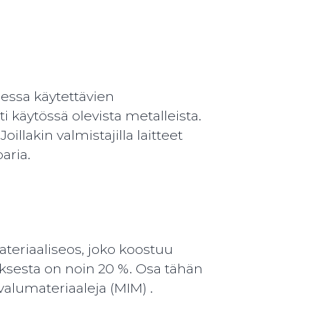
sessa käytettävien
i käytössä olevista metalleista.
llakin valmistajilla laitteet
aria.
teriaaliseos, joko koostuu
oksesta on noin 20 %. Osa tähän
alumateriaaleja (MIM) .