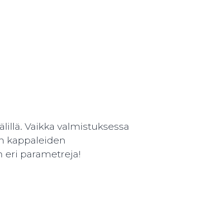
lillä. Vaikka valmistuksessa
en kappaleiden
n eri parametreja!