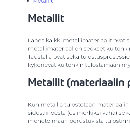
Metallit
Metallit
Lähes kaikki metallimateriaalit ovat
metallimateriaalien seokset kuitenkin
Taustalla ovat sekä tulostusprosessien
kykenevät kuitenkin tulostamaan myö
Metallit (materiaalin
Kun metallia tulostetaan materiaali
sidosaineesta (esimerkiksi vaha) sekä
menetelmään perustuvista tulostimis