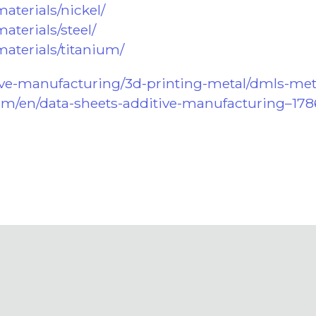
aterials/nickel/
aterials/steel/
materials/titanium/
tive-manufacturing/3d-printing-metal/dmls-met
om/en/data-sheets-additive-manufacturing–178