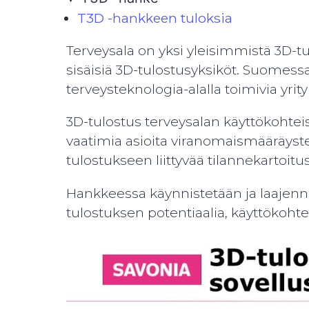
T3D -hankkeen tuloksia
Terveysala on yksi yleisimmistä 3D-t
sisäisiä 3D-tulostusyksiköt. Suomessa
terveysteknologia-alalla toimivia yrit
3D-tulostus terveysalan käyttökohteis
vaatimia asioita viranomaismääräyste
tulostukseen liittyvää tilannekartoi
Hankkeessa käynnistetään ja laajennet
tulostuksen potentiaalia, käyttökohte