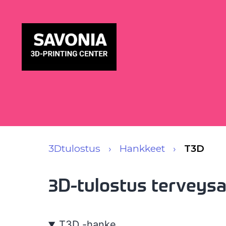
3Dtulostus
Hankkeet
T3D
3D-tulostus terveysa
T3D -hanke