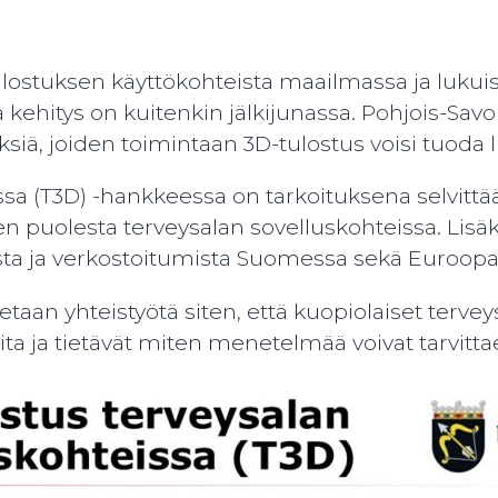
ulostuksen käyttökohteista maailmassa ja lukuis
 kehitys on kuitenkin jälkijunassa. Pohjois-Savo
yksiä, joiden toimintaan 3D-tulostus voisi tuoda
sa (T3D) -hankkeessa on tarkoituksena selvittää
n puolesta terveysalan sovelluskohteissa. Lisä
tusta ja verkostoitumista Suomessa sekä Euroopa
aan yhteistyötä siten, että kuopiolaiset tervey
ita ja tietävät miten menetelmää voivat tarvitt