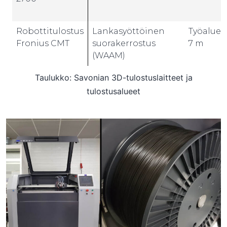
Robottitulostus
Lankasyöttöinen
Työalueen
Fronius CMT
suorakerrostus
7 m
(WAAM)
Taulukko: Savonian 3D-tulostuslaitteet ja
tulostusalueet