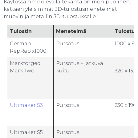
Käytössämme oleva laitekanta on monipuolinen,
kattaen yleisimmät 3D-tulostusmenetelmät
muovin ja metallin 3D-tulostukselle.
Tulostin
Menetelmä
Tulostu
German
Pursotus
1000 x 80
RepRap x1000
Markforged
Pursotus + jatkuva
Mark Two
kuitu
320 x 132 
Ultimaker S3
Pursotus
230 x 190
Ultimaker S5
Pursotus