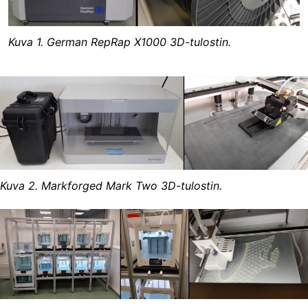
Kuva 1. German RepRap X1000 3D-tulostin.
Kuva 2. Markforged Mark Two 3D-tulostin.