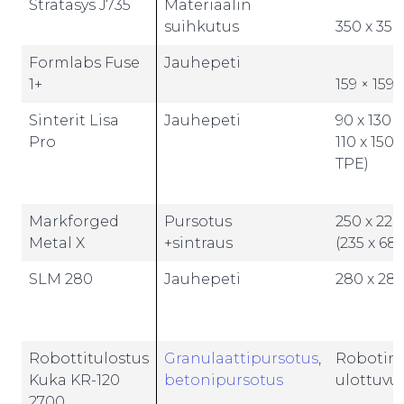
Stratasys J735
Materiaalin
suihkutus
350 x 350
Formlabs Fuse
Jauhepeti
1+
159 × 159 
Sinterit Lisa
Jauhepeti
90 x 130 x
Pro
110 x 150 
TPE)
Markforged
Pursotus
250 x 220
Metal X
+sintraus
(235 x 68 
SLM 280
Jauhepeti
280 x 280
Robottitulostus
Granulaattipursotus
,
Robotin
Kuka KR-120
betonipursotus
ulottuvuu
2700