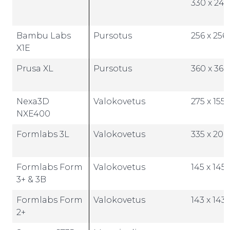
330 x 240
Bambu Labs
Pursotus
256 x 256 
X1E
Prusa XL
Pursotus
360 x 360
Nexa3D
Valokovetus
275 x 155
NXE400
Formlabs 3L
Valokovetus
335 x 200
Formlabs Form
Valokovetus
145 x 145 
3+ & 3B
Formlabs Form
Valokovetus
143 x 143 
2+