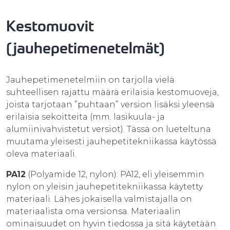
Kestomuovit
(jauhepetimenetelmät)
Jauhepetimenetelmiin on tarjolla vielä
suhteellisen rajattu määrä erilaisia kestomuoveja,
joista tarjotaan ”puhtaan” version lisäksi yleensä
erilaisia sekoitteita (mm. lasikuula- ja
alumiinivahvistetut versiot). Tässä on lueteltuna
muutama yleisesti jauhepetitekniikassa käytössä
oleva materiaali.
PA12
(Polyamide 12, nylon): PA12, eli yleisemmin
nylon on yleisin jauhepetitekniikassa käytetty
materiaali. Lähes jokaisella valmistajalla on
materiaalista oma versionsa. Materiaalin
ominaisuudet on hyvin tiedossa ja sitä käytetään