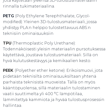
jota käytetään yleensä 3D-tulostusmateriaalin
rinnalla tukimateriaalina.
PETG
(Poly Ethylene Terephthalate, Glycol-
modified): Yleinen 3D-tulostusmateriaali, jossa
yhdistyy PLA:n helppo tulostettavuus ABS:n
teknisiin ominaisuuksiin
TPU
(Thermoplastic Poly Urethane):
Todennäköisesti yleisin materiaalin pursotuksessa
käytettävä, joustava tulostusmateriaali. Sillä on
hyvä kulutuskestävyys ja kemikaalien kesto.
PEEK
(Polyether ether ketone): Erikoismuovi, jota
pidetään teknisiltä ominaisuuksiltaan yhtenä
parhaista teknisistä muoveista. Tällä on myös
kääntöpuolensa, sillä materiaalin tulostaminen
vaatii suuttimelta yli 400 °C lämpötilaa,
lämmitettyä kammiota ja hyvää tulostusprosessin
hallintaa.