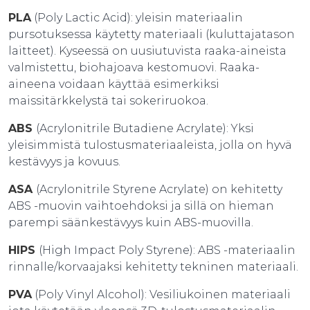
PLA
(Poly Lactic Acid): yleisin materiaalin
pursotuksessa käytetty materiaali (kuluttajatason
laitteet). Kyseessä on uusiutuvista raaka-aineista
valmistettu, biohajoava kestomuovi. Raaka-
aineena voidaan käyttää esimerkiksi
maissitärkkelystä tai sokeriruokoa.
ABS
(Acrylonitrile Butadiene Acrylate): Yksi
yleisimmistä tulostusmateriaaleista, jolla on hyvä
kestävyys ja kovuus.
ASA
(Acrylonitrile Styrene Acrylate) on kehitetty
ABS -muovin vaihtoehdoksi ja sillä on hieman
parempi säänkestävyys kuin ABS-muovilla.
HIPS
(High Impact Poly Styrene): ABS -materiaalin
rinnalle/korvaajaksi kehitetty tekninen materiaali.
PVA
(Poly Vinyl Alcohol): Vesiliukoinen materiaali