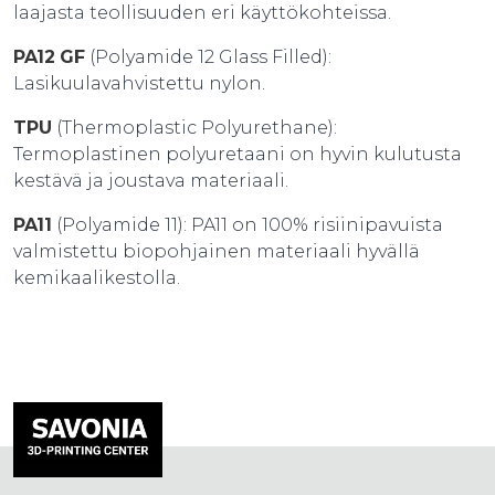
laajasta teollisuuden eri käyttökohteissa.
PA12
GF
(Polyamide 12 Glass Filled):
Lasikuulavahvistettu nylon.
TPU
(Thermoplastic Polyurethane):
Termoplastinen polyuretaani on hyvin kulutusta
kestävä ja joustava materiaali.
PA11
(Polyamide 11): PA11 on 100% risiinipavuista
valmistettu biopohjainen materiaali hyvällä
kemikaalikestolla.