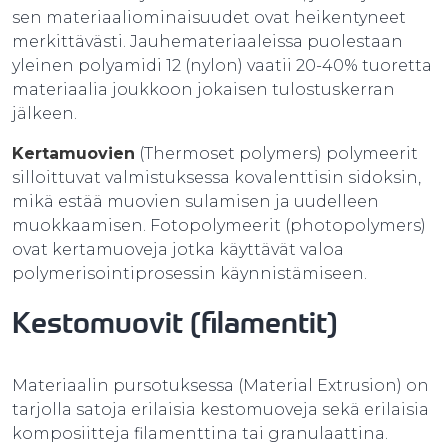
sen materiaaliominaisuudet ovat heikentyneet
merkittävästi. Jauhemateriaaleissa puolestaan
yleinen polyamidi 12 (nylon) vaatii 20-40% tuoretta
materiaalia joukkoon jokaisen tulostuskerran
jälkeen.
Kertamuovien
(Thermoset polymers) polymeerit
silloittuvat valmistuksessa kovalenttisin sidoksin,
mikä estää muovien sulamisen ja uudelleen
muokkaamisen. Fotopolymeerit (photopolymers)
ovat kertamuoveja jotka käyttävät valoa
polymerisointiprosessin käynnistämiseen.
Kestomuovit (filamentit)
Materiaalin pursotuksessa (Material Extrusion) on
tarjolla satoja erilaisia kestomuoveja sekä erilaisia
komposiitteja filamenttina tai granulaattina.