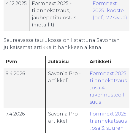
4.12.2025
Formnext 2025 -
Formnext
tilannekatsaus,
2025 -kooste
jauhepetitulostus
(pdf, 172 sivua)
(metallit)
Seuraavassa taulukossa on listattuna Savonian
julkaisemat artikkelit hankkeen aikana.
Pvm
Julkaisu
Artikkeli
9.4.2026
Savonia Pro -
Formnext 2025
artikkeli
tilannekatsaus
, osa 4:
rakennusteolli
suus
7.4.2026
Savonia Pro -
Formnext 2025
artikkeli
tilannekatsaus
, osa 3: suuren