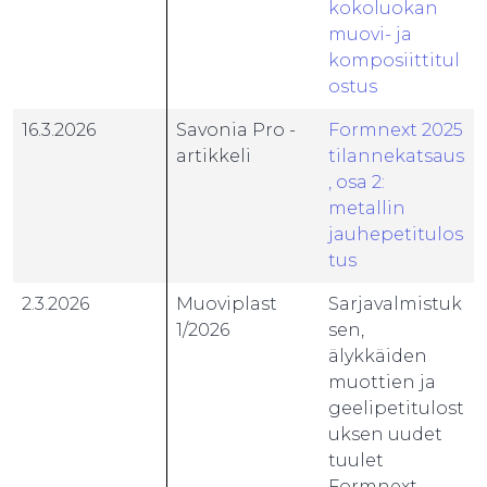
kokoluokan
muovi- ja
komposiittitul
ostus
16.3.2026
Savonia Pro -
Formnext 2025
artikkeli
tilannekatsaus
, osa 2:
metallin
jauhepetitulos
tus
2.3.2026
Muoviplast
Sarjavalmistuk
1/2026
sen,
älykkäiden
muottien ja
geelipetitulost
uksen uudet
tuulet
Formnext -