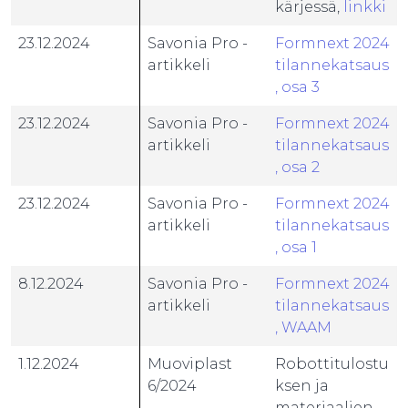
kärjessä,
linkki
23.12.2024
Savonia Pro -
Formnext 2024
artikkeli
tilannekatsaus
, osa 3
23.12.2024
Savonia Pro -
Formnext 2024
artikkeli
tilannekatsaus
, osa 2
23.12.2024
Savonia Pro -
Formnext 2024
artikkeli
tilannekatsaus
, osa 1
8.12.2024
Savonia Pro -
Formnext 2024
artikkeli
tilannekatsaus
, WAAM
1.12.2024
Muoviplast
Robottitulostu
6/2024
ksen ja
materiaalien