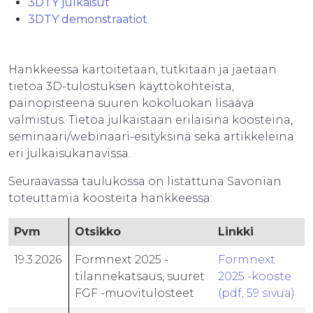
3DTY julkaisut
3DTY demonstraatiot
Hankkeessa kartoitetaan, tutkitaan ja jaetaan
tietoa 3D-tulostuksen käyttökohteista,
painopisteenä suuren kokoluokan lisäävä
valmistus. Tietoa julkaistaan erilaisina koosteina,
seminaari/webinaari-esityksinä sekä artikkeleina
eri julkaisukanavissa.
Seuraavassa taulukossa on listattuna Savonian
toteuttamia koosteita hankkeessa:
Pvm
Otsikko
Linkki
19.3.2026
Formnext 2025 -
Formnext
tilannekatsaus, suuret
2025 -kooste
FGF -muovitulosteet
(pdf, 59 sivua)