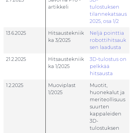
artikkeli
tulostuksen
tilannekatsaus
2025, osa 1/2
13.6.2025
Hitsaustekniik
Neljä pointtia
ka 3/2025
robottihitsauk
sen laadusta
21.2.2025
Hitsaustekniik
3D-tulostus on
ka 1/2025
pelkkää
hitsausta
1.2.2025
Muoviplast
Muotit,
1/2025
huonekalut ja
meriteollisuus
suurten
kappaleiden
3D-
tulostuksen