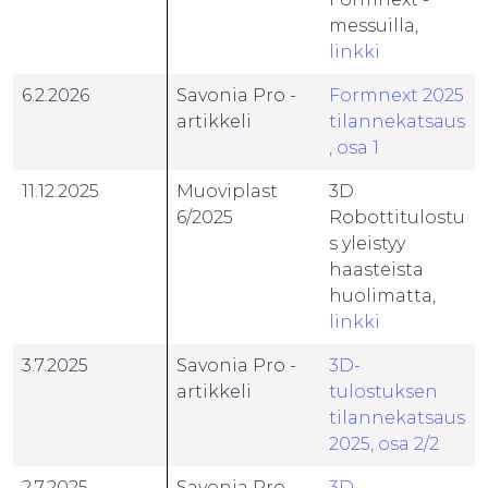
messuilla,
linkki
6.2.2026
Savonia Pro -
Formnext 2025
artikkeli
tilannekatsaus
, osa 1
11.12.2025
Muoviplast
3D
6/2025
Robottitulostu
s yleistyy
haasteista
huolimatta,
linkki
3.7.2025
Savonia Pro -
3D-
artikkeli
tulostuksen
tilannekatsaus
2025, osa 2/2
2.7.2025
Savonia Pro -
3D-